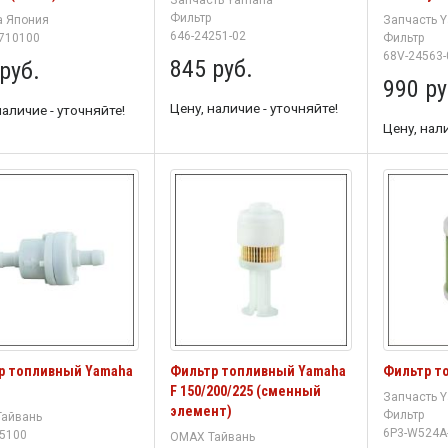
Фильтр
 Япония
Запчасть 
646-24251-02
710100
Фильтр
68V-24563-
845 руб.
руб.
990 ру
Цену, наличие - уточняйте!
наличие - уточняйте!
Цену, нали
р топливный Yamaha
Фильтр топливный Yamaha
Фильтр т
F 150/200/225 (сменный
Запчасть 
элемент)
Фильтр
айвань
6P3-W524A
5100
OMAX Тайвань