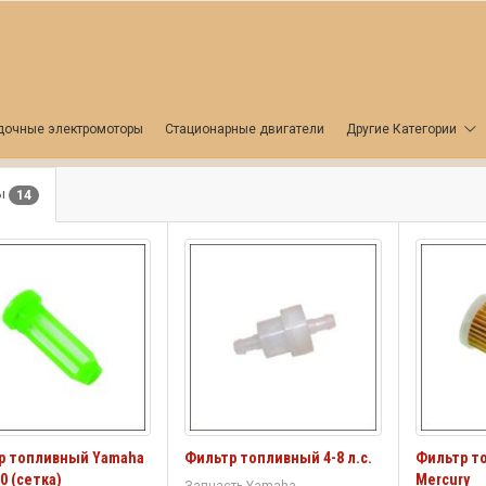
дочные электромоторы
Стационарные двигатели
Другие Категории
ы
14
р топливный Yamaha
Фильтр топливный 4-8 л.с.
Фильтр т
00 (сетка)
Mercury
Запчасть Yamaha