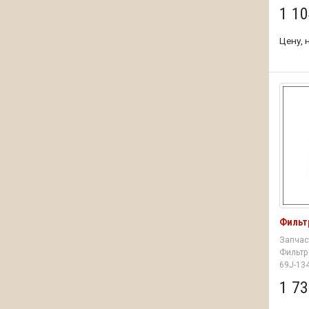
1 10
Цену, 
Фильт
Запчас
Фильтр
69J-13
1 73