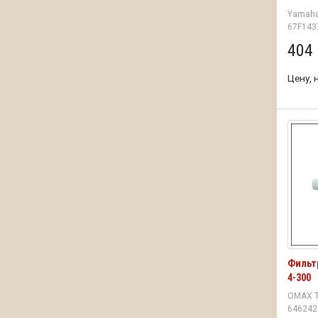
Yamaha
67F143
404 
Цену, 
Фильт
4-300
OMAX Т
646242