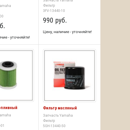
Запчасть Yamaha
Фильтр
Yamaha
3FV-13440-10
00
990 руб.
б.
Цену, наличие - уточняйте!
чие - уточняйте!
опливный
Фильтр масляный
Yamaha
Запчасть Yamaha
Фильтр
-01
5GH-13440-50