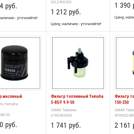
65L2456300
1 390 
4 руб.
1 212 руб.
Цену, нали
наличие - уточняйте!
Цену, наличие - уточняйте!
р масляный
Фильтр топливный Yamaha
Фильтр т
5-85/F 9.9-50
150-250
ть Yamaha
OMAX Тайвань
OMAX Тайв
440-30
61N2456000
6P3WS24A
0 руб.
1 741 руб.
2 161 