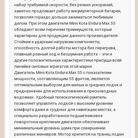
набор требуемой скорости, без резких ускорений,
заметно продлевает работу аккумуляторной батареи,
позволяя гораздо дольше заниматься любимым
делом. При этом двигатели Minn Kota Endura Max 55
обладают всем перечнем преимуществ, которые
характерны для продукции данного производителя.
Стойкие к ударным нагрузкам компоненты,
способность долгой работы мотора без перегрева,
плавный ровный ход и бесшумная работа – эти и
другие положительные характеристики присущи всей
линейке силовых агрегатов этой марки.
Двигатель Minn Kota Endura Max 55 с показателем
мощности, составляющим 55 фунтов, является
оптимальным выбором для малых и средних лодок и
предназначен для использования в пресноводных
водоемах. Удобный телескопический румпель
позволяет управлять лодкой с высоким уровнем
комфорта даже в трудных для навигации местах, а
специально разработанное подшипниковое
поворотное крепление двигателя обеспечивает
минимальный уровень шума при совершении
различных маневров. Мотор крепится на транец лодки