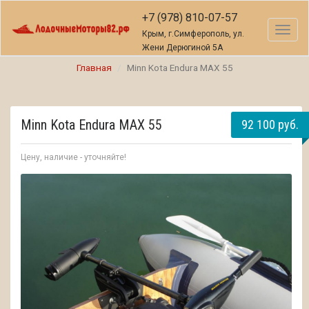
+7 (978) 810-07-57
Toggl
Крым, г.Симферополь, ул.
naviga
Жени Дерюгиной 5А
Главная
Minn Kota Endura MAX 55
Minn Kota Endura MAX 55
92 100 руб.
Цену, наличие - уточняйте!