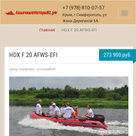
+7 (978) 810-07-57
Toggl
Крым, г.Симферополь, ул.
naviga
Жени Дерюгиной 5А
Главная
HDX F 20 AFWS-EFI
HDX F 20 AFWS-EFI
273 900 руб.
Цену, наличие - уточняйте!