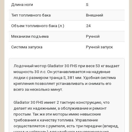
Длина ноги
S
Тип топливного бака
Внешний
Объем топливного бака (л.)
24
Механизм подъема
Ручной
Система запуска
Ручной запуск
Лодочный мотор Gladiator 30 FHS при весе 53 кг выдает
мощность 30 л.с. Он устанавливается на надувные
лодки с размером транца S, 381 мм. Удобная система
крепления позволяет устанавливать и снимать его
всего за несколько минут.
Gladiator 30 FHS имеет 2 тактную конструкцию, что
делает их надежными, а обслуживание и ремонт
простым. Так же эти моторы имею невысокие
требования к качеству топлива. Управление
осуществляется с румпеля, есть три передачи (вперед,
назад и нейтраль) для удобного маневрирования.