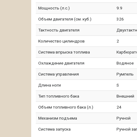
Мощность (л.с.)
9.9
Объем двигателя (см. куб.)
326
Тактность двигателя
Двухтакт
Количество цилиндров
2
Система впрыска топлива
Карбюрат
Охлаждение двигателя
Водяное
Система управления
Румпель
Длина ноги
S
Тип топливного бака
Внешний
Объем топливного бака (л.)
24
Механизм подъема
Ручной
Система запуска
Ручной за