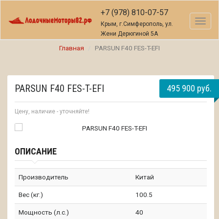
+7 (978) 810-07-57
Toggl
Крым, г.Симферополь, ул.
naviga
Жени Дерюгиной 5А
Главная
PARSUN F40 FES-T-EFI
PARSUN F40 FES-T-EFI
495 900 руб.
Цену, наличие - уточняйте!
ОПИСАНИЕ
Производитель
Китай
Вес (кг.)
100.5
Мощность (л.с.)
40