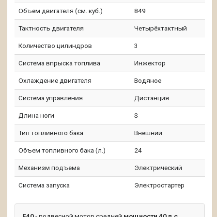
Объем двигателя (см. куб.)
849
Тактность двигателя
Четырёхтактный
Количество цилиндров
3
Система впрыска топлива
Инжектор
Охлаждение двигателя
Водяное
Система управления
Дистанция
Длина ноги
S
Тип топливного бака
Внешний
Объем топливного бака (л.)
24
Механизм подъема
Электрический
Система запуска
Электростартер
F40
- подвесной мотор средней
мощности 40 л.с
.