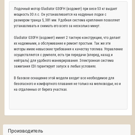
Лодочный мотор Gladiator G30FH (водомет) при весе 53 кг выдает
мощность 30 л.с. Он устанавливается на надувные лодки с
размером транца S, 381 мм. Удобная система крепления позволяет
устанавливать и снимать его всего за несколько минут.
Gladiator G30FH (водомет) имеет 2 тактную конструкцию, что делает
их надежными, а обслуживание и ремонт простым. Так же эти
моторы имею невысокие требования к качеству топлива. Управление
осуществляется с румпеля, есть три передачи (вперед, назад и
нейтраль) для удобного маневрирования. Электронная система
зажигания CDI гарантирует запуск в любых условиях.
В базовое оснащение этой модели входит все необходимое для
безопасного и комфортного плавания не только на мелководье, но и
на отдаленных от берега участках.
Производитель