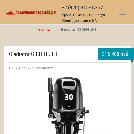
+7 (978) 810-07-57
Toggl
Крым, г.Симферополь, ул.
naviga
Жени Дерюгиной 5А
Главная
Gladiator G30FH JET
Gladiator G30FH JET
215 400 руб.
Цену, наличие - уточняйте!