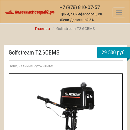
+7 (978) 810-07-57
Toggl
Крым, г.Симферополь, ул.
naviga
Жени Дерюгиной 5А
Главная
Golfstream T2.6CBMS
Golfstream T2.6CBMS
29 500 руб.
Цену, наличие - уточняйте!