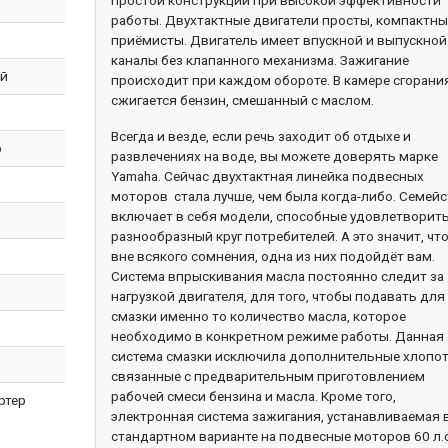
простой конструкции при высокой эффективности
работы. Двухтактные двигатели просты, компактны
приёмисты. Двигатель имеет впускной и выпускной
каналы без клапанного механизма. Зажигание
ый
происходит при каждом обороте. В камере сгорани
сжигается бензин, смешанный с маслом.
Всегда и везде, если речь заходит об отдыхе и
р
развлечениях на воде, вы можете доверять марке
Yamaha. Сейчас двухтактная линейка подвесных
моторов стала лучше, чем была когда-либо. Семей
включает в себя модели, способные удовлетворит
разнообразный круг потребителей. А это значит, что
вне всякого сомнения, одна из них подойдёт вам.
Система впрыскивания масла постоянно следит за
нагрузкой двигателя, для того, чтобы подавать для
смазки именно то количество масла, которое
необходимо в конкретном режиме работы. Данная
система смазки исключила дополнительные хлопот
связанные с предварительным приготовлением
рабочей смеси бензина и масла. Кроме того,
ртер
электронная система зажигания, устанавливаемая 
стандартном варианте на подвесные моторов 60 л.с