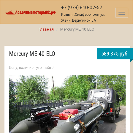
+7 (978) 810-07-57
Toggl
Крым, г.Симферополь, ул.
naviga
Жени Дерюгиной 5А
Главная
Mercury ME 40 ELO
Mercury ME 40 ELO
589 375 руб.
Цену, наличие - уточняйте!