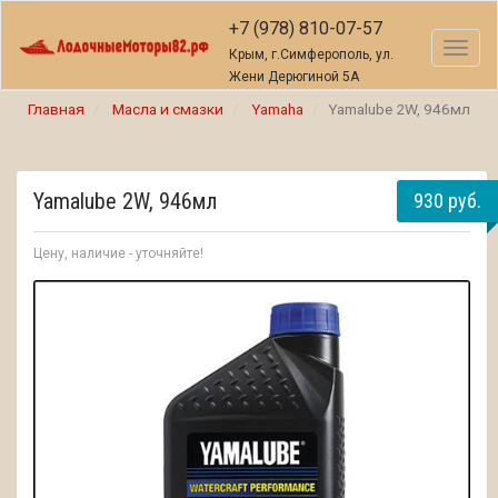
+7 (978) 810-07-57
Toggl
Крым, г.Симферополь, ул.
naviga
Жени Дерюгиной 5А
Главная
Масла и смазки
Yamaha
Yamalube 2W, 946мл
Yamalube 2W, 946мл
930 руб.
Цену, наличие - уточняйте!