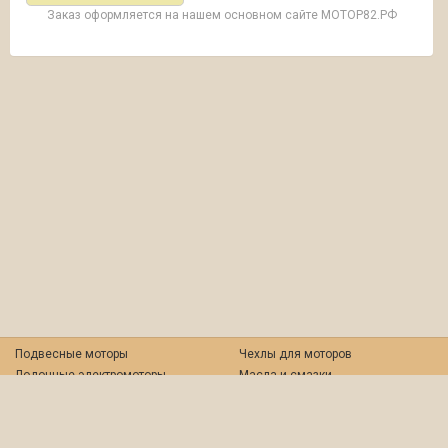
Заказ оформляется на нашем основном сайте МОТОР82.РФ
Подвесные моторы
Чехлы для моторов
Лодочные электромоторы
Масла и смазки
Стационарные двигатели
Фильтры
Свечи зажигания
Пульты, троса дистанционного
Запчасти
управления