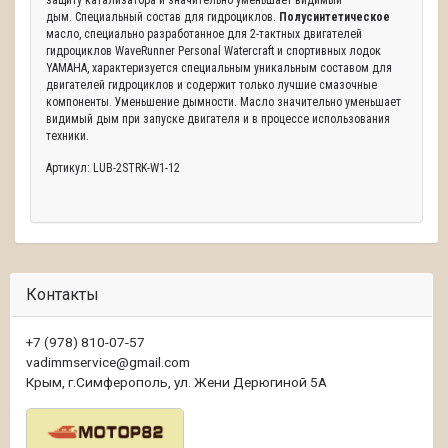
защиту катализатора и значительно уменьшает видимый
дым.
Специальный состав для гидроциклов.
Полусинтетическое
масло, специально разработанное для 2-тактных двигателей
гидроциклов WaveRunner Personal Watercraft и спортивных лодок
YAMAHA, характеризуется специальным уникальным составом для
двигателей гидроциклов и содержит только лучшие смазочные
компоненты.
Уменьшение дымности.
Масло значительно уменьшает
видимый дым при запуске двигателя и в процессе использования
техники.
Артикул: LUB-2STRK-W1-12
Контакты
+7 (978) 810-07-57
vadimmservice@gmail.com
Крым, г.Симферополь, ул. Жени Дерюгиной 5А